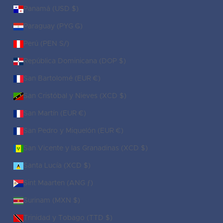
Panamá (USD $)
Paraguay (PYG ₲)
Perú (PEN S/)
República Dominicana (DOP $)
San Bartolomé (EUR €)
San Cristóbal y Nieves (XCD $)
San Martín (EUR €)
San Pedro y Miquelón (EUR €)
San Vicente y las Granadinas (XCD $)
Santa Lucía (XCD $)
Sint Maarten (ANG ƒ)
Surinam (MXN $)
Trinidad y Tobago (TTD $)