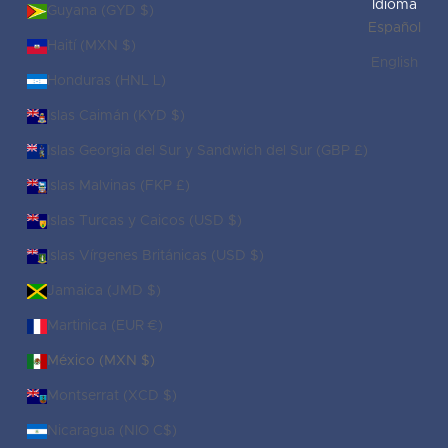
Idioma
Guyana (GYD $)
Español
Haití (MXN $)
English
Honduras (HNL L)
Islas Caimán (KYD $)
Islas Georgia del Sur y Sandwich del Sur (GBP £)
Islas Malvinas (FKP £)
Islas Turcas y Caicos (USD $)
Islas Vírgenes Británicas (USD $)
Jamaica (JMD $)
Martinica (EUR €)
México (MXN $)
Montserrat (XCD $)
Nicaragua (NIO C$)