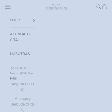
Ir al contenido
Read
Abrir menú de navegación
Atelier Boldó Novias
Abrir bú
Abrir 
the
Privacy
Policy
SHOP
AGENDA TU
CITA
NOSOTRAS
CUENTA
México (MXN $)
País
Anguila (XCD
$)
Antigua y
Barbuda (XCD
$)