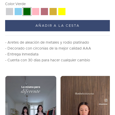
Color:
Verde
Plata
Azul
Verde
Blush
Oro Rosa
Oro
Amarillo
AÑADIR A LA CESTA
- Aretes de aleaci
ón de metales y rodio platinado
- Decorado con circonias de la mejor calidad AAA
- Entrega Inmediata
- Cuenta con 30 días para hacer cualquier cambio