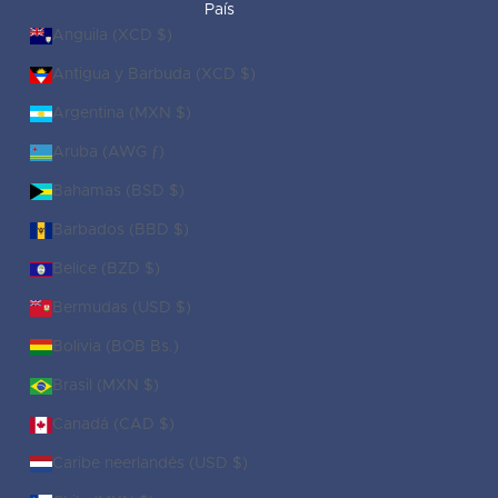
País
Anguila (XCD $)
Antigua y Barbuda (XCD $)
Argentina (MXN $)
Aruba (AWG ƒ)
Bahamas (BSD $)
Barbados (BBD $)
Belice (BZD $)
Bermudas (USD $)
Bolivia (BOB Bs.)
Brasil (MXN $)
Canadá (CAD $)
Caribe neerlandés (USD $)