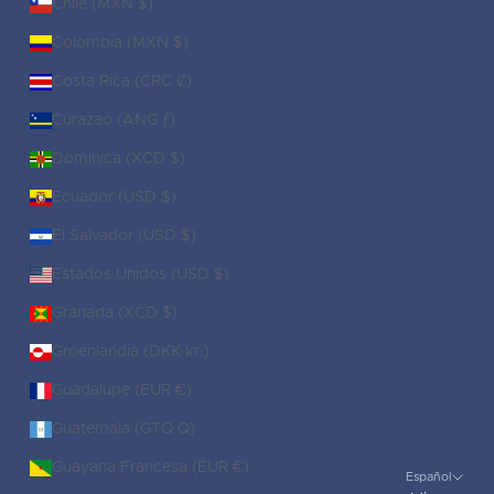
Chile (MXN $)
Colombia (MXN $)
Costa Rica (CRC ₡)
Curazao (ANG ƒ)
Dominica (XCD $)
Ecuador (USD $)
El Salvador (USD $)
Estados Unidos (USD $)
Granada (XCD $)
Groenlandia (DKK kr.)
Guadalupe (EUR €)
Guatemala (GTQ Q)
Guayana Francesa (EUR €)
Español