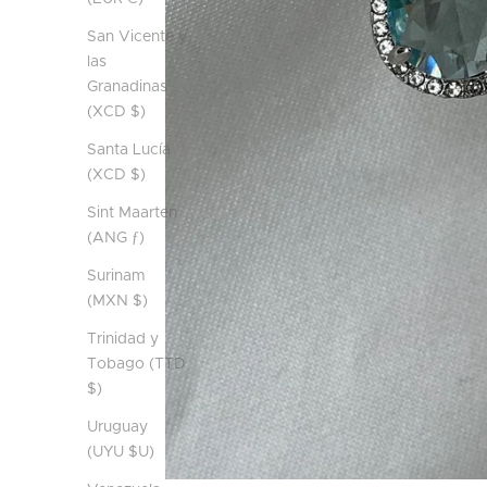
San Vicente y
las
Granadinas
(XCD $)
Santa Lucía
(XCD $)
Sint Maarten
(ANG ƒ)
Surinam
(MXN $)
Trinidad y
Tobago (TTD
$)
Uruguay
(UYU $U)