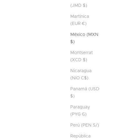
(JMD $)
Martinica
(EUR €)
México (MXN
$)
Montserrat
(XCD $)
Nicaragua
(NIO C$)
Panamá (USD
$)
Paraguay
(PYG ₲)
Perú (PEN S/)
República