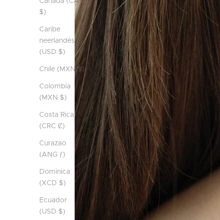
Canadá (CAD
$)
Caribe
neerlandés
(USD $)
Chile (MXN $)
Colombia
(MXN $)
Costa Rica
(CRC ₡)
Curazao
(ANG ƒ)
Dominica
(XCD $)
Ecuador
(USD $)