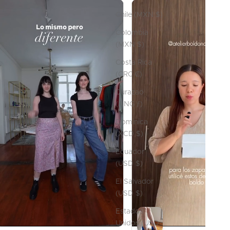
Chile (MXN $)
Colombia
(MXN $)
Costa Rica
(CRC ₡)
Curazao
(ANG ƒ)
Dominica
(XCD $)
Ecuador
(USD $)
El Salvador
(USD $)
Estados
Unidos (USD