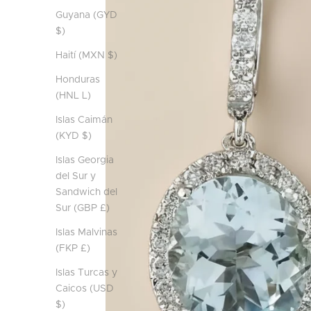
Guyana (GYD
$)
Haití (MXN $)
Honduras
(HNL L)
Islas Caimán
(KYD $)
Islas Georgia
del Sur y
Sandwich del
Sur (GBP £)
Islas Malvinas
(FKP £)
Islas Turcas y
Caicos (USD
$)