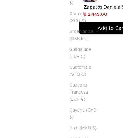
$)
Zapatos Daniela 9.5cm
Granada
$ 2,449.00
(XCD $)
Add to Cart
Groenlandia
(DKK kr.)
Guadalupe
(EUR €)
Guatemala
(GTQ Q)
Guayana
Francesa
(EUR €)
Guyana (GYD
$)
Haití (MXN $)