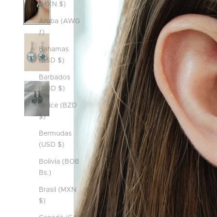
(MXN $)
Aruba (AWG
ƒ)
Bahamas
(BSD $)
Barbados
(BBD $)
Belice (BZD
$)
Bermudas
(USD $)
Bolivia (BOB
Bs.)
Brasil (MXN
$)