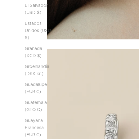
El Salvador
(USD $)
Estados
Unidos (USD
$)
Granada
(XCD $)
Groenlandia
(DKK kr.)
Guadalupe
(EUR €)
Guatemala
(GTQ Q)
Guayana
Francesa
(EUR €)