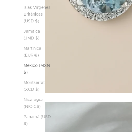
Islas Vírgenes
Británicas
(USD $)
Jamaica
(JMD $)
Martinica
(EUR €)
México (MXN
$)
Montserrat
(XCD $)
Nicaragua
(NIO C$)
Panamá (USD
$)