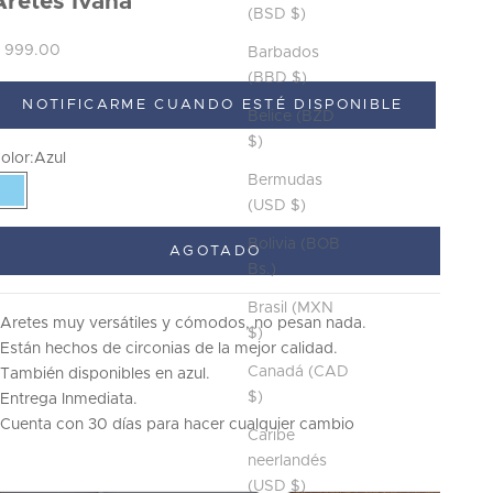
Aretes Ivana
(BSD $)
recio de oferta
 999.00
Barbados
(BBD $)
NOTIFICARME CUANDO ESTÉ DISPONIBLE
Belice (BZD
$)
olor:
Azul
Bermudas
Azul
(USD $)
Bolivia (BOB
AGOTADO
Bs.)
Brasil (MXN
 Aretes muy versátiles y cómodos, no pesan nada.
$)
 Están hechos de circonias de la mejor calidad.
Canadá (CAD
 También disponibles en azul.
$)
 Entrega Inmediata.
 Cuenta con 30 días para hacer cualquier cambio
Caribe
neerlandés
(USD $)