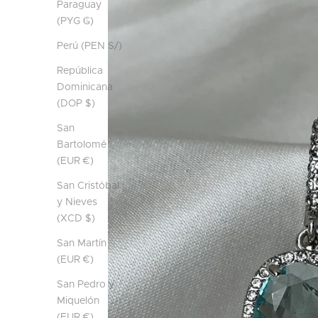
Paraguay
(PYG ₲)
Perú (PEN S/)
República
Dominicana
(DOP $)
San
Bartolomé
(EUR €)
San Cristóbal
y Nieves
(XCD $)
San Martín
(EUR €)
San Pedro y
Miquelón
(EUR €)