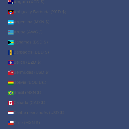
Anguila (XCD $)
Antigua y Barbuda (XCD $)
Argentina (MXN $)
Aruba (AWG ƒ)
Bahamas (BSD $)
Barbados (BBD $)
Belice (BZD $)
Bermudas (USD $)
Bolivia (BOB Bs.)
Brasil (MXN $)
Canadá (CAD $)
Caribe neerlandés (USD $)
Chile (MXN $)