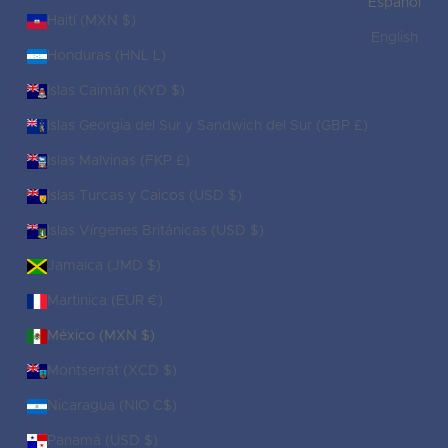
Español
Haití (MXN $)
English
Honduras (HNL L)
Islas Caimán (KYD $)
Islas Georgia del Sur y Sandwich del Sur (GBP £)
Islas Malvinas (FKP £)
Islas Turcas y Caicos (USD $)
Islas Vírgenes Británicas (USD $)
Jamaica (JMD $)
Martinica (EUR €)
México (MXN $)
Montserrat (XCD $)
Nicaragua (NIO C$)
Panamá (USD $)