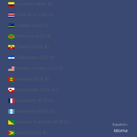
Colombia (MXN $)
Costa Rica (CRC ₡)
Curazao (ANG ƒ)
Dominica (XCD $)
Ecuador (USD $)
El Salvador (USD $)
Estados Unidos (USD $)
Granada (XCD $)
Groenlandia (DKK kr.)
Guadalupe (EUR €)
Guatemala (GTQ Q)
Guayana Francesa (EUR €)
Español
Idioma
Guyana (GYD $)