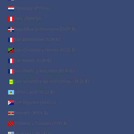
Paraguay (PYG ₲)
Perú (PEN S/)
República Dominicana (DOP $)
San Bartolomé (EUR €)
San Cristóbal y Nieves (XCD $)
San Martín (EUR €)
San Pedro y Miquelón (EUR €)
San Vicente y las Granadinas (XCD $)
Santa Lucía (XCD $)
Sint Maarten (ANG ƒ)
Surinam (MXN $)
Trinidad y Tobago (TTD $)
Uruguay (UYU $U)