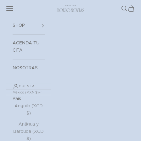
Ir al contenido
Read
Abrir menú de navegación
Atelier Boldó Novias
Abrir bú
Abrir 
the
Privacy
Policy
SHOP
AGENDA TU
CITA
NOSOTRAS
CUENTA
México (MXN $)
País
Anguila (XCD
$)
Antigua y
Barbuda (XCD
$)