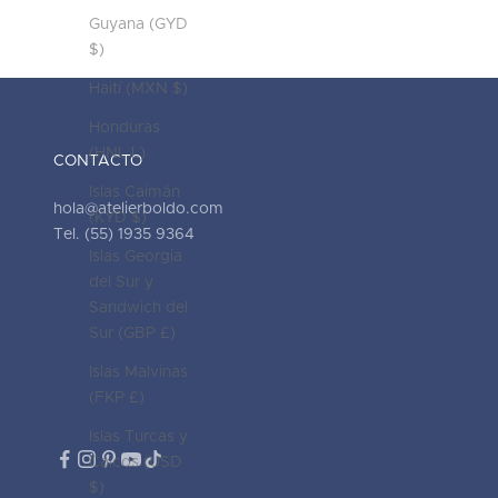
Guyana (GYD
$)
Haití (MXN $)
Honduras
(HNL L)
CONTACTO
Islas Caimán
hola@atelierboldo.com
(KYD $)
Tel. (55) 1935 9364
Islas Georgia
del Sur y
Sandwich del
Sur (GBP £)
Islas Malvinas
(FKP £)
Islas Turcas y
Caicos (USD
$)