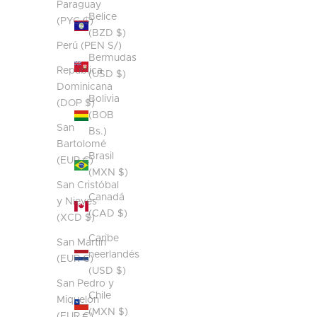
Paraguay
Belice
(PYG ₲)
(BZD $)
Perú (PEN S/)
Bermudas
República
(USD $)
Dominicana
Bolivia
(DOP $)
(BOB
San
Bs.)
Bartolomé
Brasil
(EUR €)
(MXN $)
San Cristóbal
Canadá
y Nieves
(CAD $)
(XCD $)
Caribe
San Martín
neerlandés
(EUR €)
(USD $)
San Pedro y
Chile
Miquelón
(MXN $)
(EUR €)