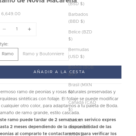
Ramo de Novia Macarena
(BSD $)
recio de oferta
 6,649.00
Barbados
(BBD $)
educir cantidad
Reducir cantidad
Belice (BZD
$)
tyle:
Bermudas
Ramo
Ramo y Boutonniere
(USD $)
Bolivia (BOB
AÑADIR A LA CESTA
Bs.)
Brasil (MXN
$)
ermoso ramo de peonias y rosas naturales preservadas y
rquídeas sintéticas con follaje. El follaje se puede modificar
Canadá (CAD
 cualquier otro color, para adaptarnos a tu paleta de Boda.
$)
amaño de ramo grande, estilo cascada.
ste ramo puede tardar de 2 semanas en serivico expres
Caribe
asta 2 meses dependiendo de la disponibilidad de las
neerlandés
eonias al comprarlo te contactaremos para verificar los
(USD $)