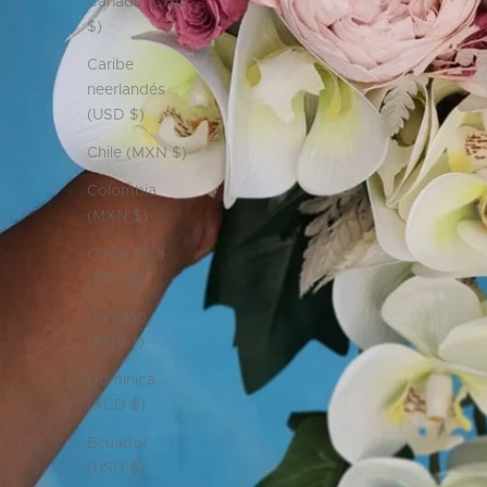
Canadá (CAD
$)
Caribe
neerlandés
(USD $)
Chile (MXN $)
Colombia
(MXN $)
Costa Rica
(CRC ₡)
Curazao
(ANG ƒ)
Dominica
(XCD $)
Ecuador
(USD $)