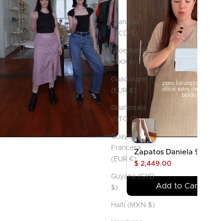
$)
Granada
(XCD $)
Groenlandia
(DKK kr.)
Guadalupe
(EUR €)
Guatemala
(GTQ Q)
Guayana
Francesa
Zapatos Daniela 9.5cm
(EUR €)
$ 2,449.00
Guyana (GYD
Add to Cart
$)
Haití (MXN $)