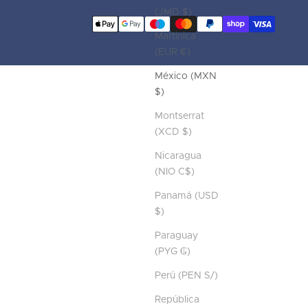
(JMD $)
Martinica
(EUR €)
México (MXN
$)
Montserrat
(XCD $)
Nicaragua
(NIO C$)
Panamá (USD
$)
Paraguay
(PYG ₲)
Perú (PEN S/)
República