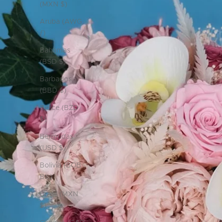
(MXN $)
Aruba (AWG
ƒ)
Bahamas
(BSD $)
Barbados
(BBD $)
Belice (BZD
$)
Bermudas
(USD $)
Bolivia (BOB
Bs.)
Brasil (MXN
$)