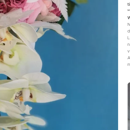
t
*
W
N
d
L
n
v
A
m