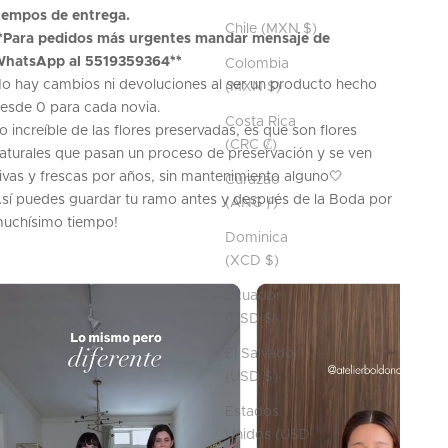
iempos de entrega.
Chile (MXN $)
*Para pedidos más urgentes mandar mensaje de
hatsApp al 5519359364**
Colombia
o hay cambios ni devoluciones al ser un producto hecho
(MXN $)
esde 0 para cada novia.
Costa Rica
o increíble de las flores preservadas, es que son flores
(CRC ₡)
aturales que pasan un proceso de preservación y se ven
ivas y frescas por años, sin mantenimiento alguno🤍
Curazao
sí puedes guardar tu ramo antes y después de la Boda por
(ANG ƒ)
uchísimo tiempo!
Dominica
(XCD $)
Ecuador
(USD $)
El Salvador
(USD $)
Estados
Unidos (USD