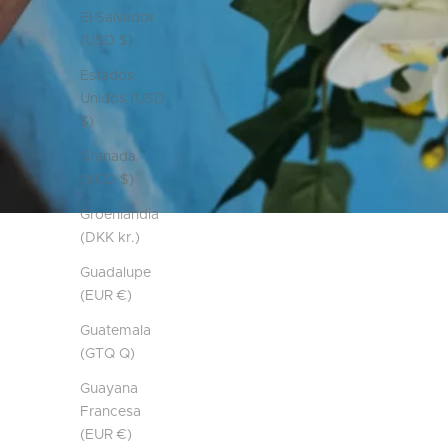
El Salvador
(USD $)
Estados
Unidos (USD
$)
Granada
(XCD $)
Groenlandia
(DKK kr.)
Guadalupe
(EUR €)
Guatemala
(GTQ Q)
Guayana
Francesa
(EUR €)