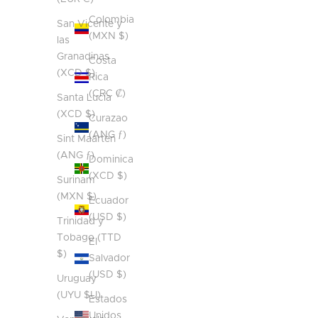
Colombia
San Vicente y
(MXN $)
las
Granadinas
Costa
(XCD $)
Rica
(CRC ₡)
Santa Lucía
(XCD $)
Curazao
(ANG ƒ)
Sint Maarten
(ANG ƒ)
Dominica
(XCD $)
Surinam
(MXN $)
Ecuador
(USD $)
Trinidad y
Tobago (TTD
El
$)
Salvador
(USD $)
Uruguay
(UYU $U)
Estados
Unidos