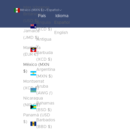
Islas Vírgenes
México (MXN $)
Español
Británicas
País
Idioma
(USD $)
Anguila
Español
(XCD $)
Jamaica
English
(JMD $)
Antigua
y
Martinica
Barbuda
(EUR €)
(XCD $)
México (MXN
Argentina
$)
(MXN $)
Montserrat
Aruba
(XCD $)
(AWG ƒ)
Nicaragua
Bahamas
(NIO C$)
(BSD $)
Panamá (USD
Barbados
$)
(BBD $)