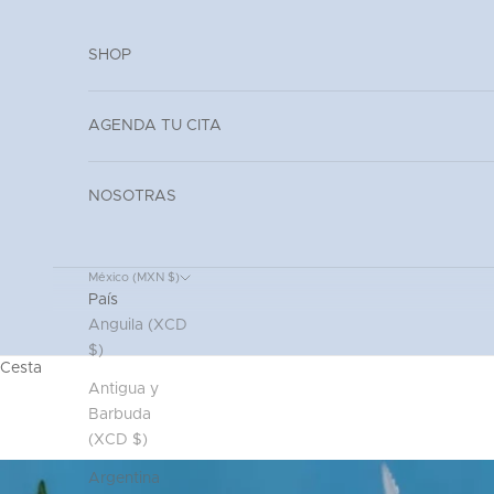
Ir al contenido
Read
the
SHOP
Privacy
Policy
AGENDA TU CITA
NOSOTRAS
México (MXN $)
País
Anguila (XCD
$)
Cesta
Antigua y
Barbuda
(XCD $)
Argentina