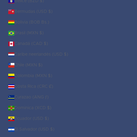
Belice (BZD $)
Bermudas (USD $)
Bolivia (BOB Bs.)
Brasil (MXN $)
Canadá (CAD $)
Caribe neerlandés (USD $)
Chile (MXN $)
Colombia (MXN $)
Costa Rica (CRC ₡)
Curazao (ANG ƒ)
Dominica (XCD $)
Ecuador (USD $)
El Salvador (USD $)