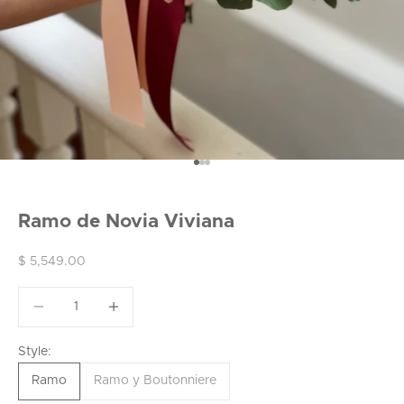
Ir al artículo 1
Ir al artículo 2
Ir al artículo 3
Ramo de Novia Viviana
Precio de oferta
$ 5,549.00
Reducir cantidad
Reducir cantidad
Style:
Ramo
Ramo y Boutonniere