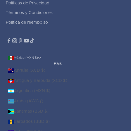
Políticas de Privacidad
Términos y Condiciones
Política de reembolso
México (MXN $)
País
Anguila (XCD $)
Antigua y Barbuda (XCD $)
Argentina (MXN $)
Aruba (AWG ƒ)
Bahamas (BSD $)
Barbados (BBD $)