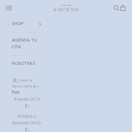
Ir al contenido
Read
Abrir menú de navegación
Atelier Boldó Novias
Abrir bú
Abrir 
the
Privacy
Policy
SHOP
AGENDA TU
CITA
NOSOTRAS
CUENTA
México (MXN $)
País
Anguila (XCD
$)
Antigua y
Barbuda (XCD
$)