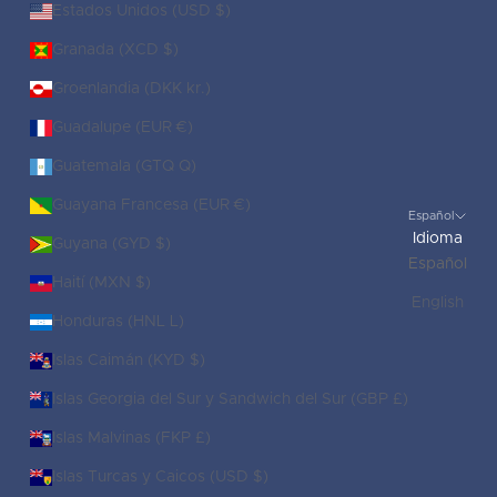
Estados Unidos (USD $)
Granada (XCD $)
Groenlandia (DKK kr.)
Guadalupe (EUR €)
Guatemala (GTQ Q)
Guayana Francesa (EUR €)
Español
Idioma
Guyana (GYD $)
Español
Haití (MXN $)
English
Honduras (HNL L)
Islas Caimán (KYD $)
Islas Georgia del Sur y Sandwich del Sur (GBP £)
Islas Malvinas (FKP £)
Islas Turcas y Caicos (USD $)