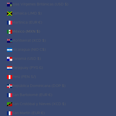
Islas Vírgenes Británicas (USD $)
Jamaica (JMD $)
Martinica (EUR €)
México (MXN $)
Montserrat (XCD $)
Nicaragua (NIO C$)
Panamá (USD $)
Paraguay (PYG ₲)
Perú (PEN S/)
República Dominicana (DOP $)
San Bartolomé (EUR €)
San Cristóbal y Nieves (XCD $)
San Martín (EUR €)