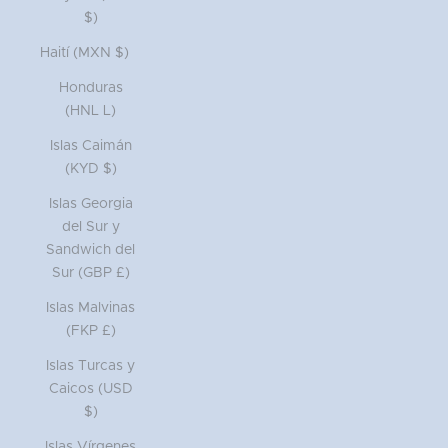
$)
Haití (MXN $)
Honduras
(HNL L)
Islas Caimán
(KYD $)
Islas Georgia
del Sur y
Sandwich del
Sur (GBP £)
Islas Malvinas
(FKP £)
Islas Turcas y
Caicos (USD
$)
Islas Vírgenes