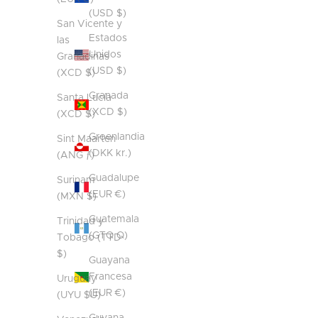
(USD $)
San Vicente y
Estados
las
Unidos
Granadinas
(USD $)
(XCD $)
Granada
Santa Lucía
(XCD $)
(XCD $)
Groenlandia
Sint Maarten
(DKK kr.)
(ANG ƒ)
Guadalupe
Surinam
(EUR €)
(MXN $)
Guatemala
Trinidad y
(GTQ Q)
Tobago (TTD
$)
Guayana
Francesa
Uruguay
(EUR €)
(UYU $U)