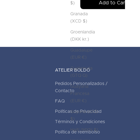
Add to Cart
$)
Granada
(XCD $)
Groenlandia
(DKK kr.)
Guadalupe
(EUR €)
Guatemala
ATELIER BOLDÓ
(GTQ Q)
Pedidos Personalizados /
Guayana
Contacto
Francesa
(EUR €)
FAQ
Políticas de Privacidad
Guyana (GYD
$)
Términos y Condiciones
Haití (MXN $)
Política de reembolso