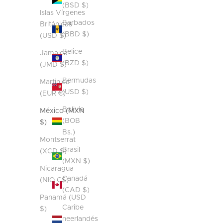
(BSD $)
Islas Vírgenes
Barbados
Británicas
(BBD $)
(USD $)
Belice
Jamaica
(BZD $)
(JMD $)
Bermudas
Martinica
(USD $)
(EUR €)
Bolivia
México (MXN
(BOB
$)
Bs.)
Montserrat
Brasil
(XCD $)
(MXN $)
Nicaragua
Canadá
(NIO C$)
(CAD $)
Panamá (USD
Caribe
$)
neerlandés