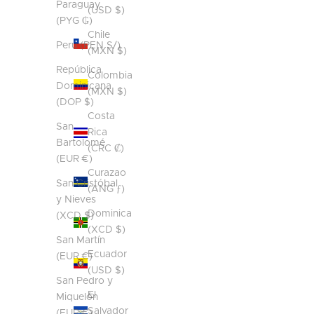
Paraguay
(USD $)
(PYG ₲)
Chile
Perú (PEN S/)
(MXN $)
República
Colombia
Dominicana
(MXN $)
(DOP $)
Costa
San
Rica
Bartolomé
(CRC ₡)
(EUR €)
Curazao
San Cristóbal
(ANG ƒ)
y Nieves
Dominica
(XCD $)
(XCD $)
San Martín
Ecuador
(EUR €)
(USD $)
San Pedro y
El
Miquelón
Salvador
(EUR €)