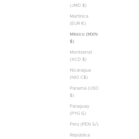
(JMD $)
Martinica
(EUR €)
México (MXN
$)
Montserrat
(XCD $)
Nicaragua
(NIO C$)
Panamá (USD
$)
Paraguay
(PYG ₲)
Perú (PEN S/)
República