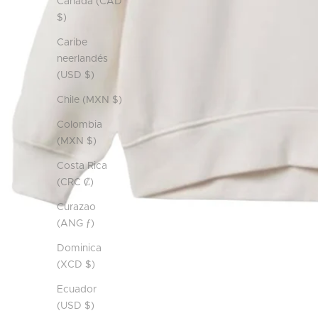
Canadá (CAD
$)
Caribe
neerlandés
(USD $)
Chile (MXN $)
Colombia
(MXN $)
Costa Rica
(CRC ₡)
Curazao
(ANG ƒ)
Dominica
(XCD $)
Ecuador
(USD $)