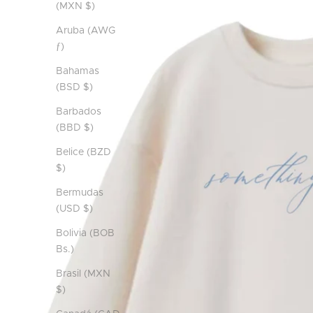
(MXN $)
Aruba (AWG
ƒ)
Bahamas
(BSD $)
Barbados
(BBD $)
Belice (BZD
$)
Bermudas
(USD $)
Bolivia (BOB
Bs.)
Brasil (MXN
$)