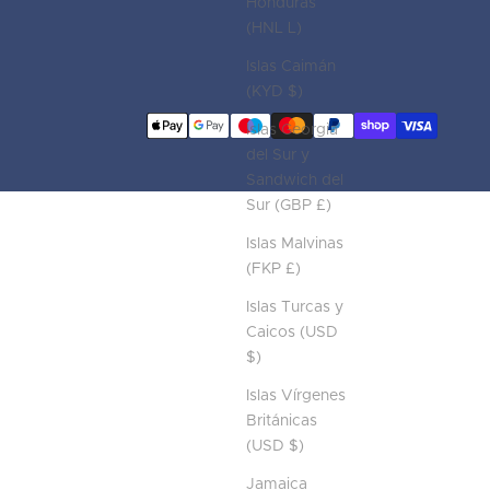
Honduras
(HNL L)
Islas Caimán
(KYD $)
Islas Georgia
del Sur y
Sandwich del
Sur (GBP £)
Islas Malvinas
(FKP £)
Islas Turcas y
Caicos (USD
$)
Islas Vírgenes
Británicas
(USD $)
Jamaica