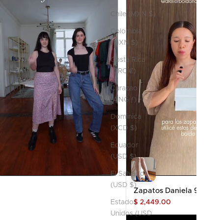
Chile (MXN $)
Colombia
(MXN $)
Costa Rica
(CRC ₡)
Curazao
(ANG ƒ)
Dominica
(XCD $)
Ecuador
(USD $)
El Salvador
(USD $)
Zapatos Daniela 9.5cm
$ 2,449.00
Estados
Unidos (USD