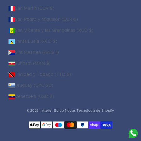
San Martín (EUR €)
San Pedro y Miquelón (EUR €)
San Vicente y las Granadinas (XCD $)
Santa Lucía (XCD $)
Sint Maarten (ANG ƒ)
Surinam (MXN $)
Trinidad y Tobago (TTD $)
Uruguay (UYU $U)
Venezuela (USD $)
© 2026 - Atelier Boldó Novias
Tecnología de Shopify