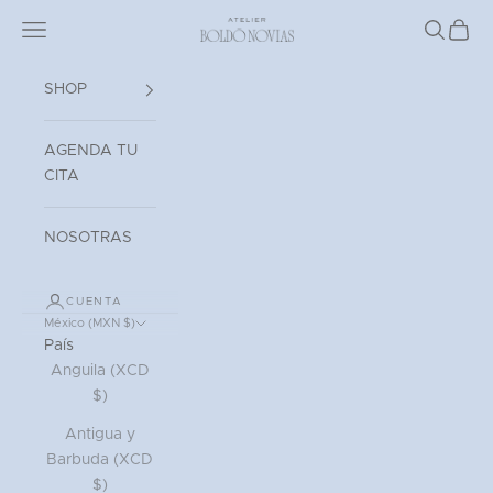
Ir al contenido
Read
Abrir menú de navegación
Atelier Boldó Novias
Abrir bú
Abrir 
the
Privacy
Policy
SHOP
AGENDA TU
CITA
NOSOTRAS
CUENTA
México (MXN $)
País
Anguila (XCD
$)
Antigua y
Barbuda (XCD
$)