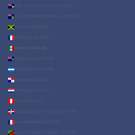
Islas Turcas y Caicos (USD $)
Islas Vírgenes Británicas (USD $)
Jamaica (JMD $)
Martinica (EUR €)
México (MXN $)
Montserrat (XCD $)
Nicaragua (NIO C$)
Panamá (USD $)
Paraguay (PYG ₲)
Perú (PEN S/)
República Dominicana (DOP $)
San Bartolomé (EUR €)
San Cristóbal y Nieves (XCD $)