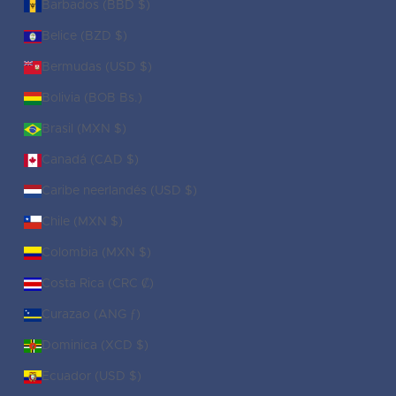
Barbados (BBD $)
Belice (BZD $)
Bermudas (USD $)
Bolivia (BOB Bs.)
Brasil (MXN $)
Canadá (CAD $)
Caribe neerlandés (USD $)
Chile (MXN $)
Colombia (MXN $)
Costa Rica (CRC ₡)
Curazao (ANG ƒ)
Dominica (XCD $)
Ecuador (USD $)