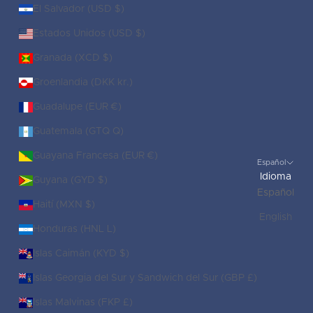
El Salvador (USD $)
Estados Unidos (USD $)
Granada (XCD $)
Groenlandia (DKK kr.)
Guadalupe (EUR €)
Guatemala (GTQ Q)
Guayana Francesa (EUR €)
Español
Idioma
Guyana (GYD $)
Español
Haití (MXN $)
English
Honduras (HNL L)
Islas Caimán (KYD $)
Islas Georgia del Sur y Sandwich del Sur (GBP £)
Islas Malvinas (FKP £)