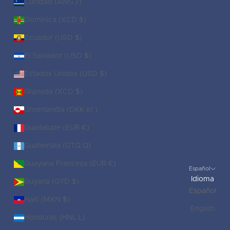
Curazao (ANG ƒ)
Dominica (XCD $)
Ecuador (USD $)
El Salvador (USD $)
Estados Unidos (USD $)
Granada (XCD $)
Groenlandia (DKK kr.)
Guadalupe (EUR €)
Guatemala (GTQ Q)
Guayana Francesa (EUR €)
Español
Idioma
Guyana (GYD $)
Español
Haití (MXN $)
English
Honduras (HNL L)