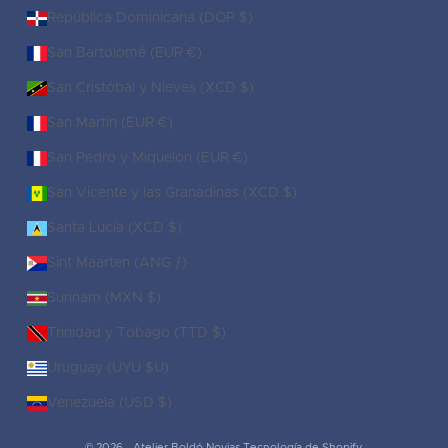
República Dominicana (DOP $)
San Bartolomé (EUR €)
San Cristóbal y Nieves (XCD $)
San Martín (EUR €)
San Pedro y Miquelón (EUR €)
San Vicente y las Granadinas (XCD $)
Santa Lucía (XCD $)
Sint Maarten (ANG ƒ)
Surinam (MXN $)
Trinidad y Tobago (TTD $)
Uruguay (UYU $U)
Venezuela (USD $)
© 2026 - Atelier Boldó Novias
Tecnología de Shopify