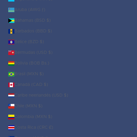
Aruba (AWG ƒ)
Bahamas (BSD $)
Barbados (BBD $)
Belice (BZD $)
Bermudas (USD $)
Bolivia (BOB Bs.)
Brasil (MXN $)
Canadá (CAD $)
Caribe neerlandés (USD $)
Chile (MXN $)
Colombia (MXN $)
Costa Rica (CRC ₡)