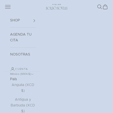
Ir al contenido
Read
Abrir menú de navegación
Atelier Boldó Novias
Abrir bú
Abrir 
the
Privacy
Policy
SHOP
AGENDA TU
CITA
NOSOTRAS
CUENTA
México (MXN $)
País
Anguila (XCD
$)
Antigua y
Barbuda (XCD
$)