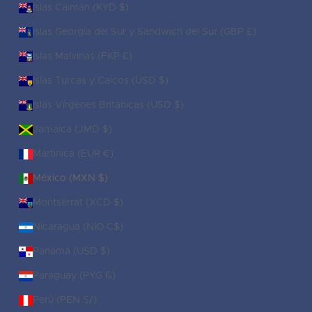
Islas Caimán (KYD $)
Islas Georgia del Sur y Sandwich del Sur (GBP £)
Islas Malvinas (FKP £)
Islas Turcas y Caicos (USD $)
Islas Vírgenes Británicas (USD $)
Jamaica (JMD $)
Martinica (EUR €)
México (MXN $)
Montserrat (XCD $)
Nicaragua (NIO C$)
Panamá (USD $)
Paraguay (PYG ₲)
Perú (PEN S/)