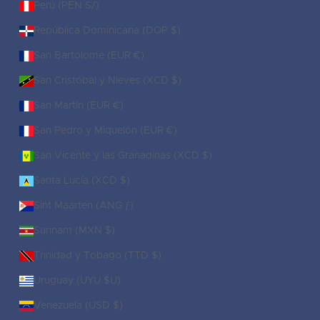
Perú (PEN S/)
República Dominicana (DOP $)
San Bartolomé (EUR €)
San Cristóbal y Nieves (XCD $)
San Martín (EUR €)
San Pedro y Miquelón (EUR €)
San Vicente y las Granadinas (XCD $)
Santa Lucía (XCD $)
Sint Maarten (ANG ƒ)
Surinam (MXN $)
Trinidad y Tobago (TTD $)
Uruguay (UYU $U)
Venezuela (USD $)