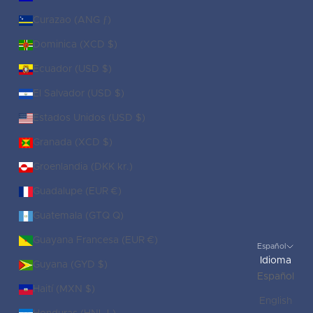
Curazao (ANG ƒ)
Dominica (XCD $)
Ecuador (USD $)
El Salvador (USD $)
Estados Unidos (USD $)
Granada (XCD $)
Groenlandia (DKK kr.)
Guadalupe (EUR €)
Guatemala (GTQ Q)
Guayana Francesa (EUR €)
Español
Idioma
Guyana (GYD $)
Español
Haití (MXN $)
English