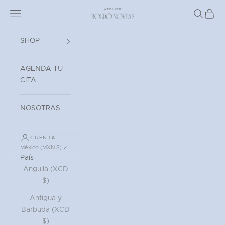
Ir al contenido
Read
Abrir menú de navegación
Atelier Boldó Novias
Abrir bú
Abrir 
the
Privacy
Policy
SHOP
AGENDA TU
CITA
NOSOTRAS
CUENTA
México (MXN $)
País
Anguila (XCD
$)
Antigua y
Barbuda (XCD
$)