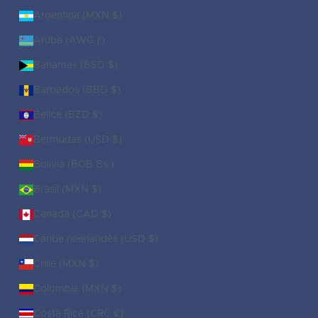
Argentina (MXN $)
Aruba (AWG ƒ)
Bahamas (BSD $)
Barbados (BBD $)
Belice (BZD $)
Bermudas (USD $)
Bolivia (BOB Bs.)
Brasil (MXN $)
Canadá (CAD $)
Caribe neerlandés (USD $)
Chile (MXN $)
Colombia (MXN $)
Costa Rica (CRC ₡)