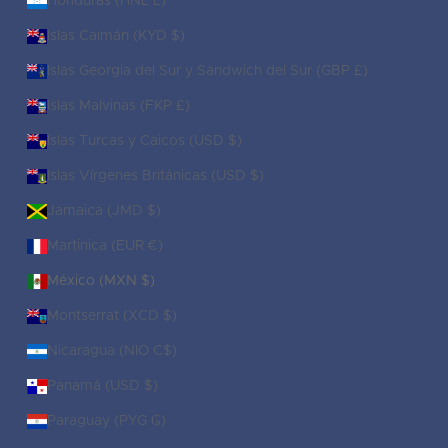
Honduras (HNL L)
Islas Caimán (KYD $)
Islas Georgia del Sur y Sandwich del Sur (GBP £)
Islas Malvinas (FKP £)
Islas Turcas y Caicos (USD $)
Islas Vírgenes Británicas (USD $)
Jamaica (JMD $)
Martinica (EUR €)
México (MXN $)
Montserrat (XCD $)
Nicaragua (NIO C$)
Panamá (USD $)
Paraguay (PYG ₲)