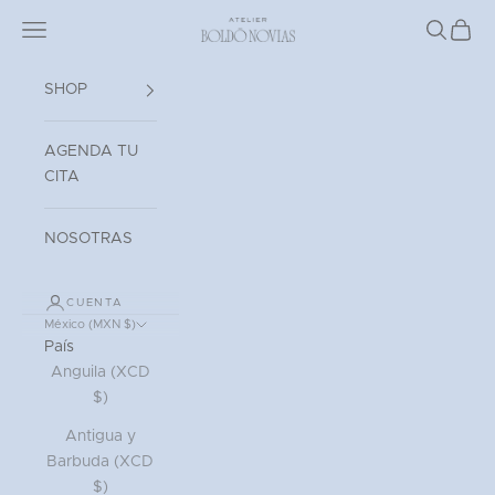
Ir al contenido
Read
Abrir menú de navegación
Atelier Boldó Novias
Abrir bú
Abrir 
the
Privacy
Policy
SHOP
AGENDA TU
CITA
NOSOTRAS
CUENTA
México (MXN $)
País
Anguila (XCD
$)
Antigua y
Barbuda (XCD
$)