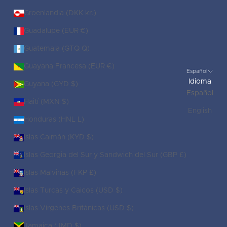
Groenlandia (DKK kr.)
Guadalupe (EUR €)
Guatemala (GTQ Q)
Guayana Francesa (EUR €)
Español
Idioma
Guyana (GYD $)
Español
Haití (MXN $)
English
Honduras (HNL L)
Islas Caimán (KYD $)
Islas Georgia del Sur y Sandwich del Sur (GBP £)
Islas Malvinas (FKP £)
Islas Turcas y Caicos (USD $)
Islas Vírgenes Británicas (USD $)
Jamaica (JMD $)