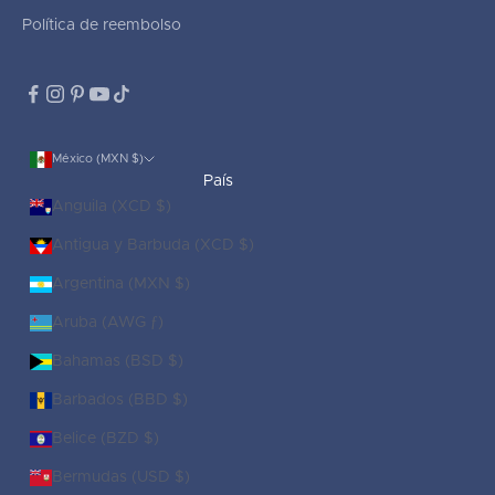
Política de reembolso
México (MXN $)
País
Anguila (XCD $)
Antigua y Barbuda (XCD $)
Argentina (MXN $)
Aruba (AWG ƒ)
Bahamas (BSD $)
Barbados (BBD $)
Belice (BZD $)
Bermudas (USD $)