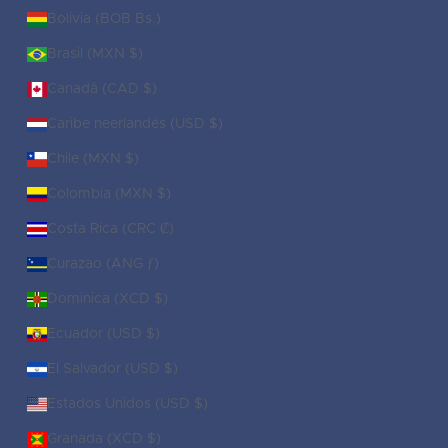
Bolivia (BOB Bs.)
Brasil (MXN $)
Canadá (CAD $)
Caribe neerlandés (USD $)
Chile (MXN $)
Colombia (MXN $)
Costa Rica (CRC ₡)
Curazao (ANG ƒ)
Dominica (XCD $)
Ecuador (USD $)
El Salvador (USD $)
Estados Unidos (USD $)
Granada (XCD $)