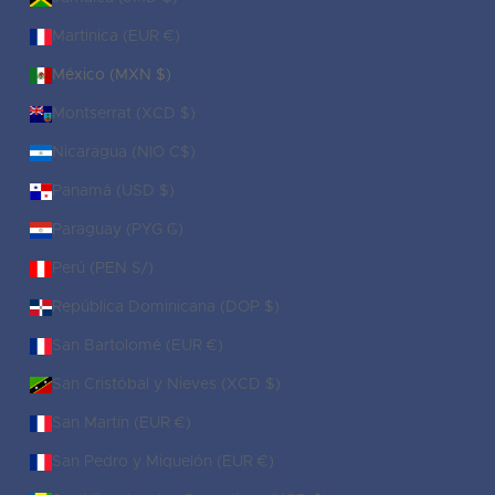
Martinica (EUR €)
México (MXN $)
Montserrat (XCD $)
Nicaragua (NIO C$)
Panamá (USD $)
Paraguay (PYG ₲)
Perú (PEN S/)
República Dominicana (DOP $)
San Bartolomé (EUR €)
San Cristóbal y Nieves (XCD $)
San Martín (EUR €)
San Pedro y Miquelón (EUR €)